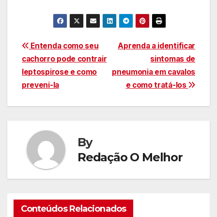
Navegação
Entenda como seu
Aprenda a identificar
cachorro pode contrair
sintomas de
de
leptospirose e como
pneumonia em cavalos
Post
preveni-la
e como tratá-los
By
Redação O Melhor
Conteúdos Relacionados