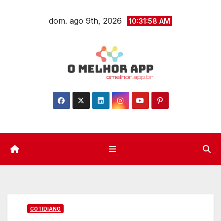
Skip
dom. ago 9th, 2026
to
10:31:59 AM
content
COTIDIANO