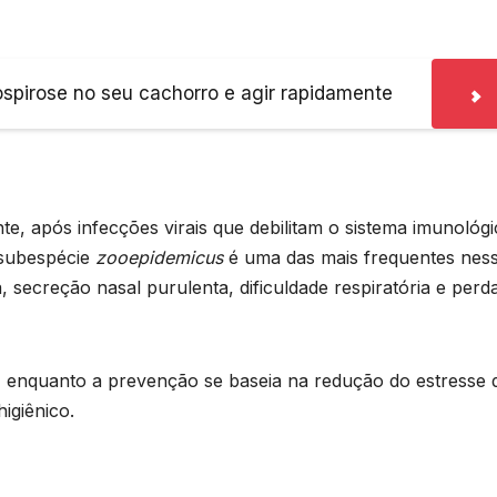
ospirose no seu cachorro e agir rapidamente
e, após infecções virais que debilitam o sistema imunológ
subespécie
zooepidemicus
é uma das mais frequentes nes
a, secreção nasal purulenta, dificuldade respiratória e perd
so, enquanto a prevenção se baseia na redução do estresse 
igiênico.