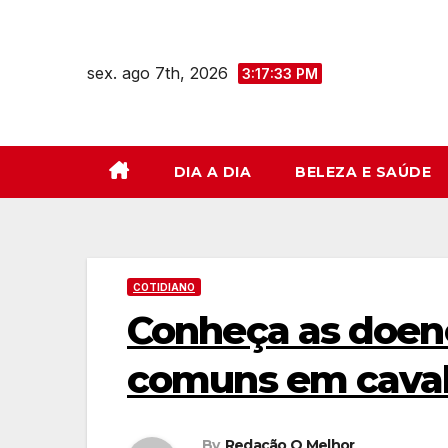
Skip
to
sex. ago 7th, 2026
content
3:17:35 PM
DIA A DIA
BELEZA E SAÚDE
COTIDIANO
Conheça as doenç
comuns em caval
By
Redação O Melhor