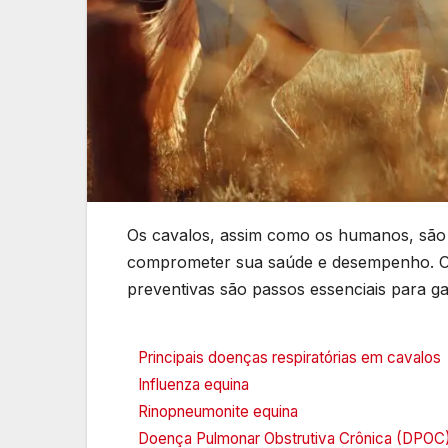
Os cavalos, assim como os humanos, são 
comprometer sua saúde e desempenho. C
preventivas são passos essenciais para ga
Principais doenças respiratórias em cavalos
Influenza equina
Rinopneumonite equina
Doença Pulmonar Obstrutiva Crônica (DPOC