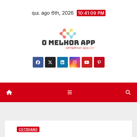
Skip
qui. ago 6th, 2026
to
10:41:10 PM
content
COTIDIANO