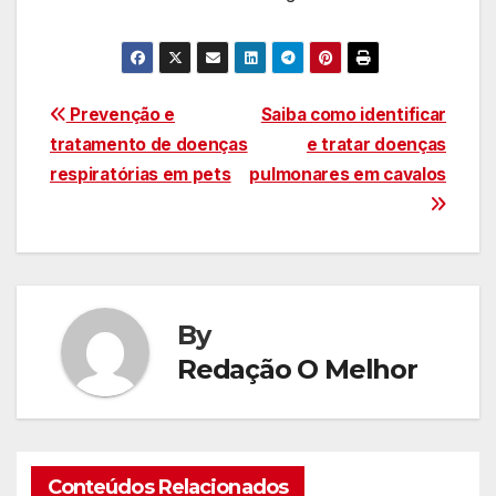
Navegação
Prevenção e
Saiba como identificar
tratamento de doenças
e tratar doenças
de
respiratórias em pets
pulmonares em cavalos
Post
By
Redação O Melhor
Conteúdos Relacionados