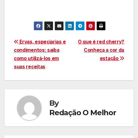
Navegação
Ervas, especiarias e
O que é red cherry?
condimentos: saiba
Conheça a cor da
de
como utilizá-los em
estação
Post
suas receitas
By
Redação O Melhor