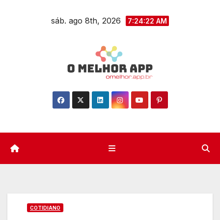
Skip
sáb. ago 8th, 2026
to
7:24:23 AM
content
COTIDIANO