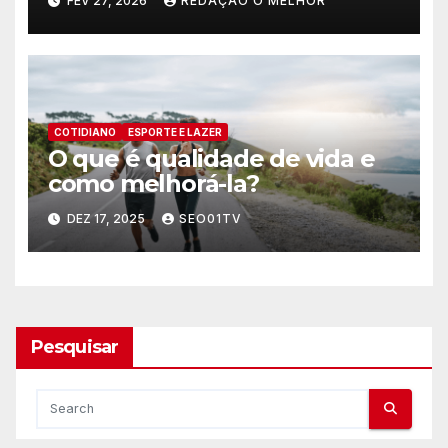
FEV 27, 2026
REDAÇÃO O MELHOR
COTIDIANO
ESPORTE E LAZER
O que é qualidade de vida e
como melhorá-la?
DEZ 17, 2025
SEO01TV
Pesquisar