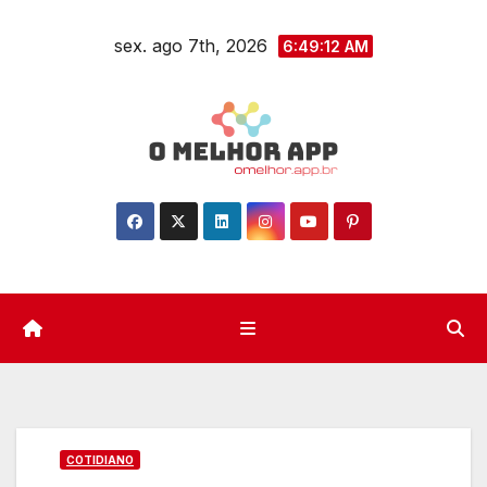
Skip
sex. ago 7th, 2026
to
6:49:13 AM
content
COTIDIANO