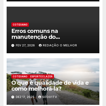
COTIDIANO
Erros comuns na
manutenção do
encanamento residencial
FEV 27, 2026
REDAÇÃO O MELHOR
COTIDIANO
ESPORTE E LAZER
O que é qualidade de vida e
como melhorá-la?
DEZ 17, 2025
SEO01TV