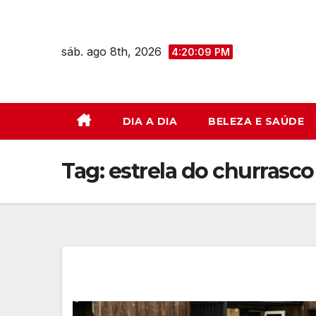
Skip
to
sáb. ago 8th, 2026
content
4:20:10 PM
DIA A DIA
BELEZA E SAÚDE
Tag:
estrela do churrasco