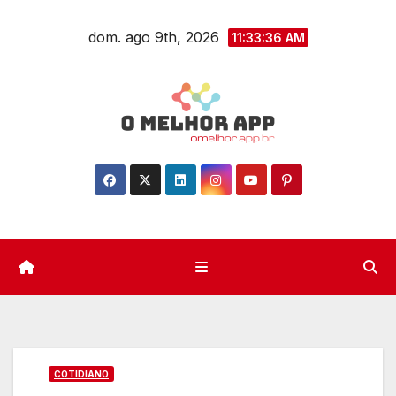
Skip
dom. ago 9th, 2026
to
11:33:37 AM
content
COTIDIANO