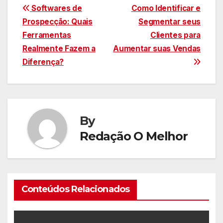
Navegação
Softwares de
Como Identificar e
Prospecção: Quais
Segmentar seus
de
Ferramentas
Clientes para
Post
Realmente Fazem a
Aumentar suas Vendas
Diferença?
By
Redação O Melhor
Conteúdos Relacionados