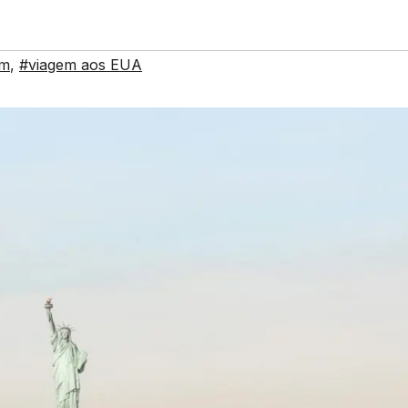
em
,
#viagem aos EUA