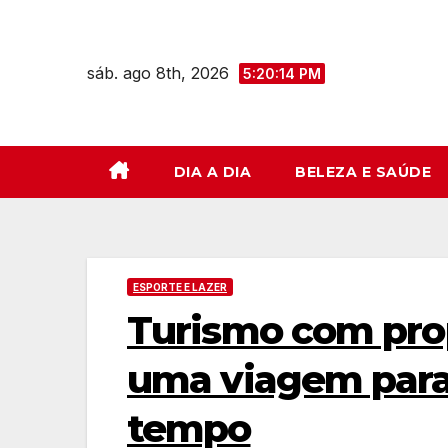
Skip
to
sáb. ago 8th, 2026
content
5:20:15 PM
DIA A DIA
BELEZA E SAÚDE
ESPORTE E LAZER
Turismo com prop
uma viagem para
tempo