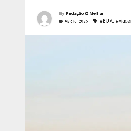
By
Redação O Melhor
#EUA
,
#viag
ABR 16, 2025