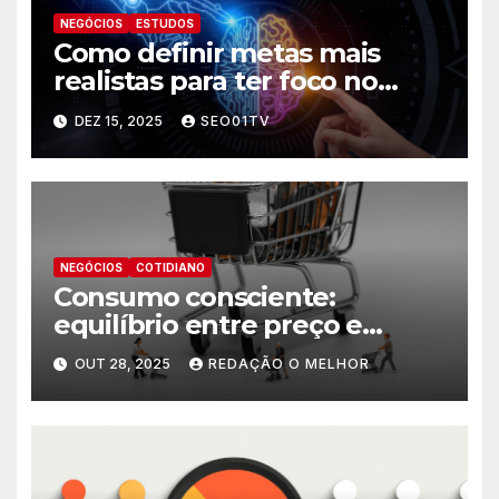
NEGÓCIOS
ESTUDOS
Como definir metas mais
realistas para ter foco no
futuro
DEZ 15, 2025
SEO01TV
NEGÓCIOS
COTIDIANO
Consumo consciente:
equilíbrio entre preço e
necessidade
OUT 28, 2025
REDAÇÃO O MELHOR