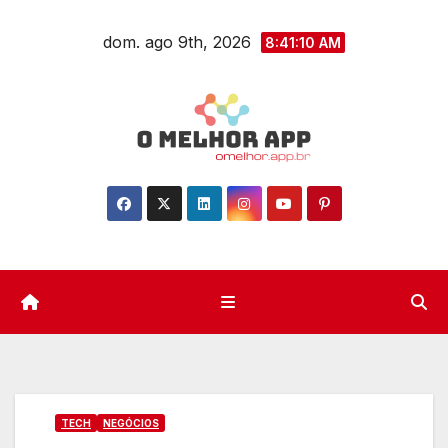
Skip
dom. ago 9th, 2026
to
8:41:11 AM
content
TECH
NEGÓCIOS