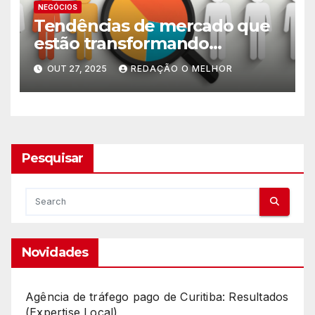
NEGÓCIOS
Tendências de mercado que
estão transformando
pequenos negócios
OUT 27, 2025
REDAÇÃO O MELHOR
Pesquisar
Novidades
Agência de tráfego pago de Curitiba: Resultados
(Expertise Local)