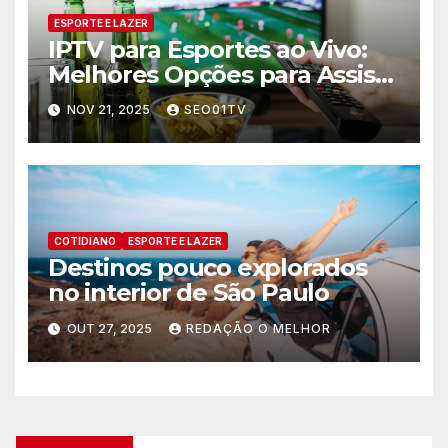
ESPORTE E LAZER
IPTV para Esportes ao Vivo:
Melhores Opções para Assistir
Jogos
NOV 21, 2025
SEO01TV
COTIDIANO
ESPORTE E LAZER
Destinos pouco explorados
no interior de São Paulo
OUT 27, 2025
REDAÇÃO O MELHOR