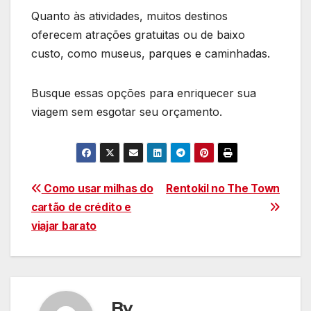
Quanto às atividades, muitos destinos
oferecem atrações gratuitas ou de baixo
custo, como museus, parques e caminhadas.
Busque essas opções para enriquecer sua
viagem sem esgotar seu orçamento.
Navegação
Como usar milhas do
Rentokil no The Town
cartão de crédito e
de
viajar barato
Post
By