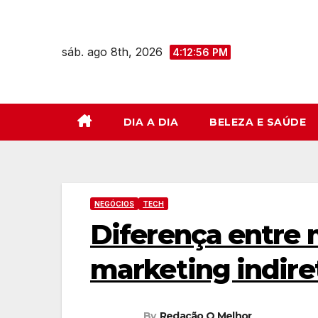
Skip
to
sáb. ago 8th, 2026
content
4:12:57 PM
DIA A DIA
BELEZA E SAÚDE
NEGÓCIOS
TECH
Diferença entre 
marketing indiret
By
Redação O Melhor