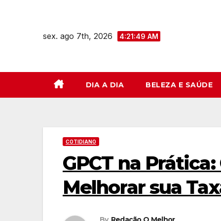
Skip
to
sex. ago 7th, 2026
content
4:21:50 AM
DIA A DIA
BELEZA E SAÚDE
COTIDIANO
GPCT na Prática:
Melhorar sua Ta
By
Redação O Melhor