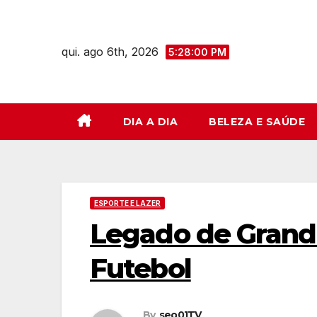
Skip
to
qui. ago 6th, 2026
content
5:28:01 PM
DIA A DIA
BELEZA E SAÚDE
ESPORTE E LAZER
Legado de Grand
Futebol
By
seo01TV