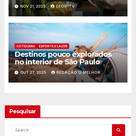
Jogos
NOV 21, 2025
SEO01TV
COTIDIANO
ESPORTE E LAZER
Destinos pouco explorados
no interior de São Paulo
OUT 27, 2025
REDAÇÃO O MELHOR
Pesquisar