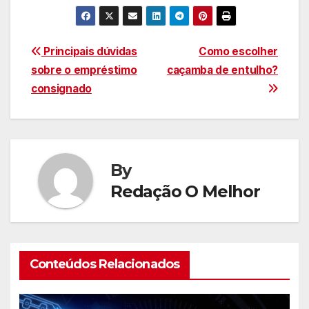
Navegação
Principais dúvidas
Como escolher
sobre o empréstimo
caçamba de entulho?
de
consignado
Post
By
Redação O Melhor
Conteúdos Relacionados