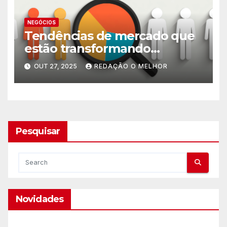
NEGÓCIOS
Tendências de mercado que
estão transformando
pequenos negócios
OUT 27, 2025
REDAÇÃO O MELHOR
Pesquisar
Novidades