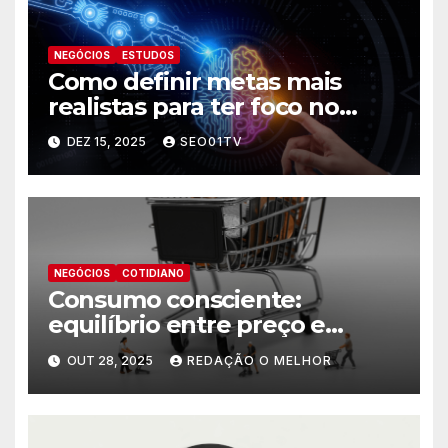
NEGÓCIOS
ESTUDOS
Como definir metas mais
realistas para ter foco no
futuro
DEZ 15, 2025
SEO01TV
NEGÓCIOS
COTIDIANO
Consumo consciente:
equilíbrio entre preço e
necessidade
OUT 28, 2025
REDAÇÃO O MELHOR