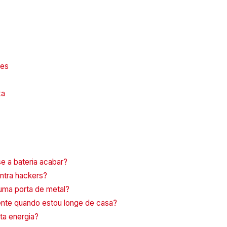
tes
xa
se a bateria acabar?
ontra hackers?
 uma porta de metal?
gente quando estou longe de casa?
ta energia?