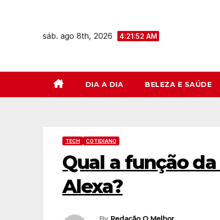
Skip
to
sáb. ago 8th, 2026
content
4:21:53 AM
DIA A DIA
BELEZA E SAÚDE
TECH
COTIDIANO
Qual a função da
Alexa?
By
Redação O Melhor