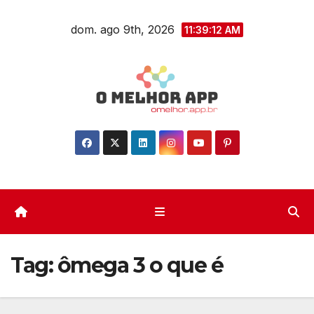
Skip
dom. ago 9th, 2026
to
11:39:13 AM
content
Tag:
ômega 3 o que é