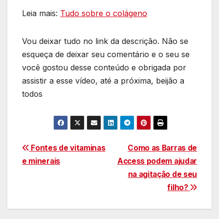
Leia mais:
Tudo sobre o colágeno
Vou deixar tudo no link da descrição. Não se
esqueça de deixar seu comentário e o seu se
você gostou desse conteúdo e obrigada por
assistir a esse vídeo, até a próxima, beijão a
todos
Navegação
Fontes de vitaminas
Como as Barras de
e minerais
Access podem ajudar
de
na agitação de seu
Post
filho?