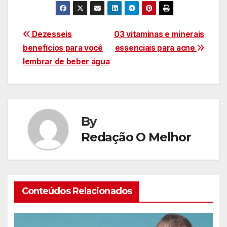
Navegação
Dezesseis
03 vitaminas e minerais
benefícios para você
essenciais para acne
de
lembrar de beber água
Post
By
Redação O Melhor
Conteúdos Relacionados