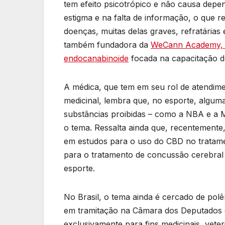
tem efeito psicotrópico e não causa depe
estigma e na falta de informação, o que 
doenças, muitas delas graves, refratárias 
também fundadora da
WeCann Academy, c
endocanabinoide
focada na capacitação d
A médica, que tem em seu rol de atendim
medicinal, lembra que, no esporte, algumas
substâncias proibidas – como a NBA e a 
o tema. Ressalta ainda que, recentemente
em estudos para o uso do CBD no tratame
para o tratamento de concussão cerebral 
esporte.
No Brasil, o tema ainda é cercado de pol
em tramitação na Câmara dos Deputados e 
exclusivamente para fins medicinais, veteri