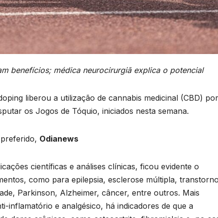
am benefícios; médica neurocirurgiã explica o potencial
doping liberou a utilização de cannabis medicinal (CBD) po
isputar os Jogos de Tóquio, iniciados nesta semana.
preferido,
Odianews
ações científicas e análises clínicas, ficou evidente o
mentos, como para epilepsia, esclerose múltipla, transtorn
dade, Parkinson, Alzheimer, câncer, entre outros. Mais
i-inflamatório e analgésico, há indicadores de que a