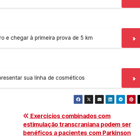
ro e chegar à primeira prova de 5 km
presentar sua linha de cosméticos
Exercícios combinados com
estimulação transcraniana podem ser
benéficos a pacientes com Parkinson