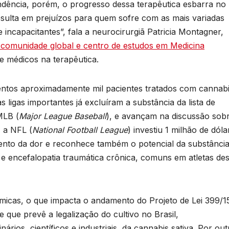
ndência, porém, o progresso dessa terapêutica esbarra no
resulta em prejuízos para quem sofre com as mais variadas
e incapacitantes”, fala a neurocirurgiã Patricia Montagner,
omunidade global e centro de estudos em Medicina
e médicos na terapêutica.
entos aproximadamente mil pacientes tratados com cannab
 ligas importantes já excluíram a substância da lista de
MLB (
Major League Baseball
), e avançam na discussão sob
, a NFL (
National Football League
) investiu 1 milhão de dóla
nto da dor e reconhece também o potencial da substânci
e encefalopatia traumática crônica, comuns em atletas de
êmicas, o que impacta o andamento do Projeto de Lei 399/1
que prevê a legalização do cultivo no Brasil,
nários, científicos e industriais, da cannabis sativa. Por out