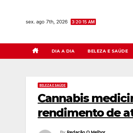
Skip
to
sex. ago 7th, 2026
content
3:20:16 AM
DIA A DIA
BELEZA E SAÚDE
BELEZA E SAÚDE
Cannabis medicin
rendimento de at
By
Redação O Melhor