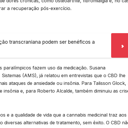
e dores crônicas, como osteoartrite, fibromialgia e, no ca
erar a recuperação pós-exercício.
ção transcraniana podem ser benéficos a
as paralímpicos fazem uso da medicação. Susana
s Sistemas (AMS), já relatou em entrevistas que o CBD lhe
ais ataques de ansiedade ou insônia. Para Talisson Glock,
de insônia e, para Roberto Alcalde, também diminuiu as cris
os e a qualidade de vida que a cannabis medicinal traz aos
do diversas alternativas de tratamento, sem êxito. O CBD n