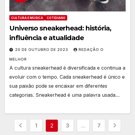
CULTURA E MÚSICA
COTIDIANO
Universo sneakerhead: história,
influência e atualidade
20 DE OUTUBRO DE 2023
REDAÇÃO O
MELHOR
A cultura sneakerhead é diversificada e continua a
evoluir com o tempo. Cada sneakerhead é único e
sua paixão pode se encaixar em diferentes
categorias. Sneakerhead é uma palavra usada…
Paginação
1
2
3
…
7