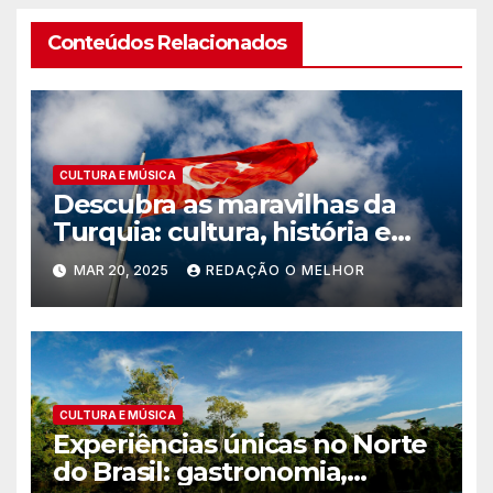
Conteúdos Relacionados
CULTURA E MÚSICA
Descubra as maravilhas da
Turquia: cultura, história e
paisagens inesquecíveis
MAR 20, 2025
REDAÇÃO O MELHOR
CULTURA E MÚSICA
Experiências únicas no Norte
do Brasil: gastronomia,