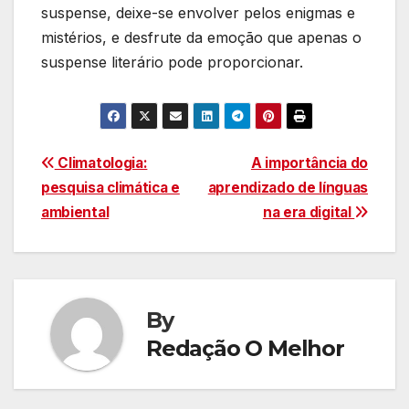
suspense, deixe-se envolver pelos enigmas e
mistérios, e desfrute da emoção que apenas o
suspense literário pode proporcionar.
Navegação
Climatologia:
A importância do
pesquisa climática e
aprendizado de línguas
de
ambiental
na era digital
Post
By
Redação O Melhor