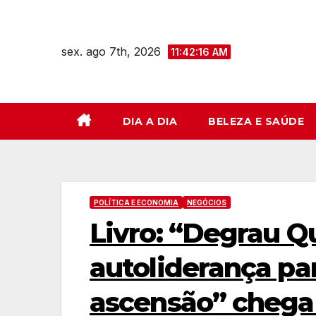
Skip
to
sex. ago 7th, 2026
content
11:42:17 AM
DIA A DIA
BELEZA E SAÚDE
POLÍTICA E ECONOMIA
NEGÓCIOS
Livro: “Degrau Q
autoliderança p
ascensão” chega à