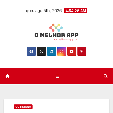
Skip
qua. ago 5th, 2026
to
4:54:29 AM
content
COTIDIANO