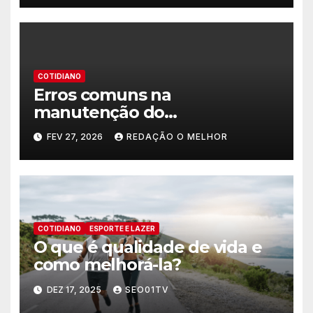
COTIDIANO
Erros comuns na
manutenção do
encanamento residencial
FEV 27, 2026
REDAÇÃO O MELHOR
COTIDIANO
ESPORTE E LAZER
O que é qualidade de vida e
como melhorá-la?
DEZ 17, 2025
SEO01TV