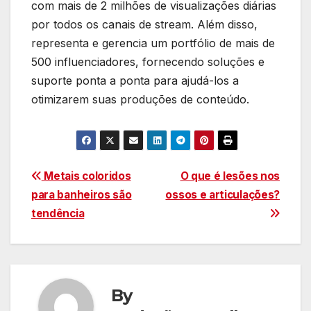
com mais de 2 milhões de visualizações diárias
por todos os canais de stream. Além disso,
representa e gerencia um portfólio de mais de
500 influenciadores, fornecendo soluções e
suporte ponta a ponta para ajudá-los a
otimizarem suas produções de conteúdo.
Navegação
Metais coloridos
O que é lesões nos
para banheiros são
ossos e articulações?
de
tendência
Post
By