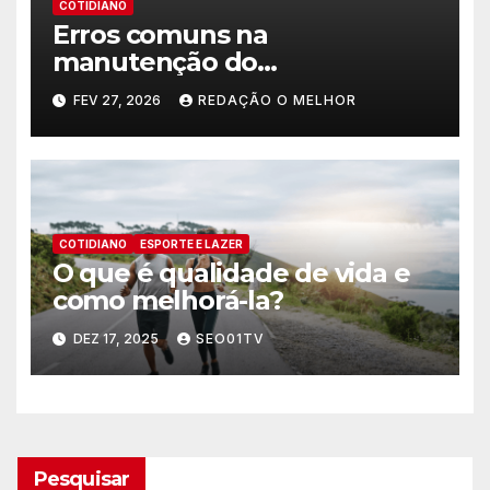
COTIDIANO
Erros comuns na
manutenção do
encanamento residencial
FEV 27, 2026
REDAÇÃO O MELHOR
COTIDIANO
ESPORTE E LAZER
O que é qualidade de vida e
como melhorá-la?
DEZ 17, 2025
SEO01TV
Pesquisar