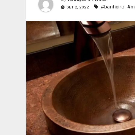
#banheiro
,
#me
SET 2, 2022