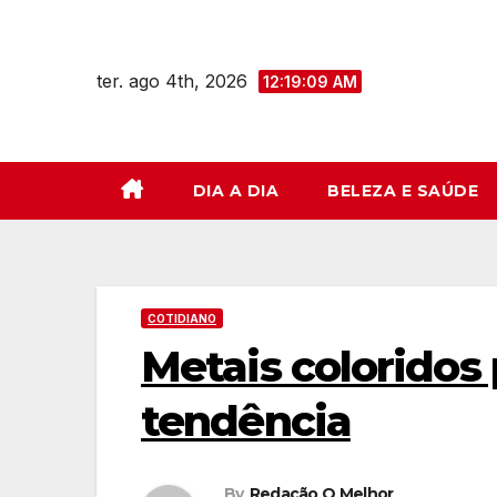
Skip
to
ter. ago 4th, 2026
content
12:19:10 AM
DIA A DIA
BELEZA E SAÚDE
COTIDIANO
Metais coloridos
tendência
By
Redação O Melhor