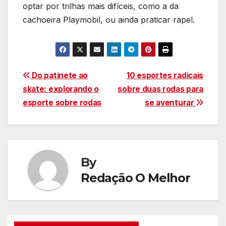
optar por trilhas mais difíceis, como a da
cachoeira Playmobil, ou ainda praticar rapel.
Navegação
Do patinete ao
10 esportes radicais
skate: explorando o
sobre duas rodas para
de
esporte sobre rodas
se aventurar
Post
By
Redação O Melhor