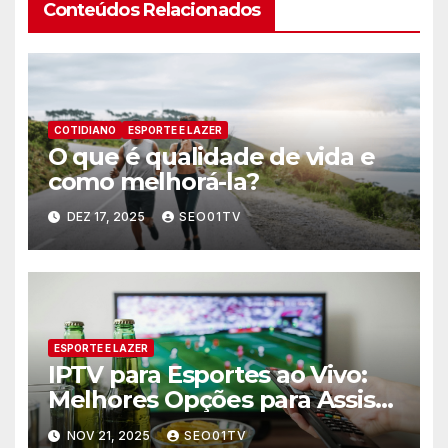
Conteúdos Relacionados
COTIDIANO
ESPORTE E LAZER
O que é qualidade de vida e
como melhorá-la?
DEZ 17, 2025
SEO01TV
ESPORTE E LAZER
IPTV para Esportes ao Vivo:
Melhores Opções para Assistir
Jogos
NOV 21, 2025
SEO01TV