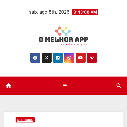
Skip
sáb. ago 8th, 2026
to
8:43:09 AM
content
NEGÓCIOS