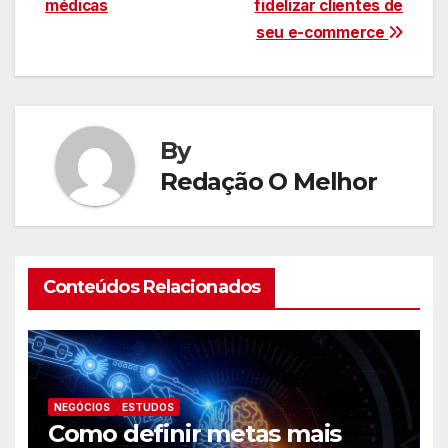
médicas
fidelizar clientes de
Post
seu e-commerce
By
Redação O Melhor
Conteúdos Relacionados
NEGÓCIOS
ESTUDOS
Como definir metas mais