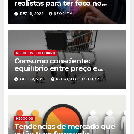
realistas para ter foco no
futuro
DEZ 15, 2025
SEO01TV
NEGÓCIOS
COTIDIANO
Consumo consciente:
equilíbrio entre preço e
necessidade
OUT 28, 2025
REDAÇÃO O MELHOR
NEGÓCIOS
Tendências de mercado que
estão transformando