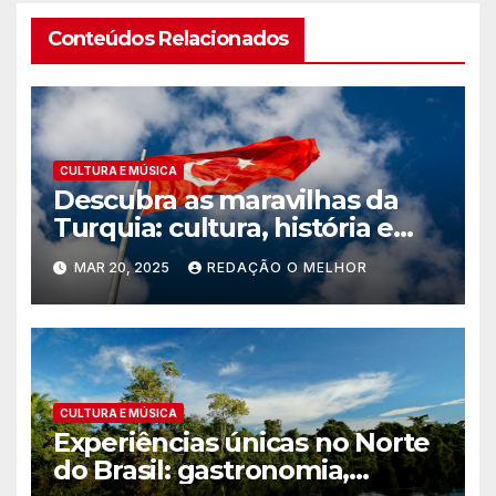
Conteúdos Relacionados
CULTURA E MÚSICA
Descubra as maravilhas da
Turquia: cultura, história e
paisagens inesquecíveis
MAR 20, 2025
REDAÇÃO O MELHOR
CULTURA E MÚSICA
Experiências únicas no Norte
do Brasil: gastronomia,