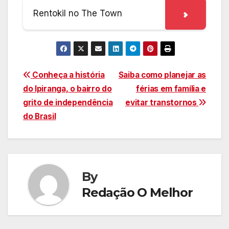
Rentokil no The Town
Navegação
Conheça a história
Saiba como planejar as
do Ipiranga, o bairro do
férias em família e
de
grito de independência
evitar transtornos
Post
do Brasil
By
Redação O Melhor