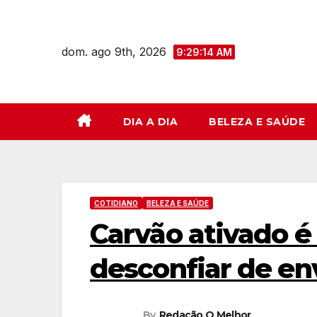
Skip
to
dom. ago 9th, 2026
content
9:29:15 AM
DIA A DIA
BELEZA E SAÚDE
COTIDIANO
BELEZA E SAÚDE
Carvão ativado é
desconfiar de e
By
Redação O Melhor