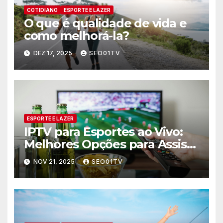
COTIDIANO
ESPORTE E LAZER
O que é qualidade de vida e
como melhorá-la?
DEZ 17, 2025
SEO01TV
ESPORTE E LAZER
IPTV para Esportes ao Vivo:
Melhores Opções para Assistir
Jogos
NOV 21, 2025
SEO01TV