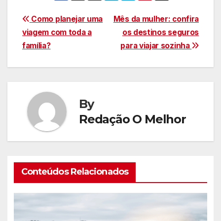
Navegação
Como planejar uma
Mês da mulher: confira
viagem com toda a
os destinos seguros
de
família?
para viajar sozinha
Post
By
Redação O Melhor
Conteúdos Relacionados