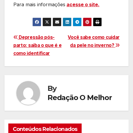
Para mais informações
acesse o site.
Navegação
Depressão pós-
Você sabe como cuidar
parto: saiba o que é e
da pele no inverno?
de
como identificar
Post
By
Redação O Melhor
Conteúdos Relacionados