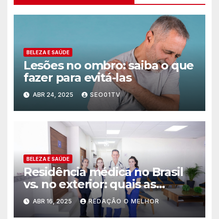
BELEZA E SAÚDE
Lesões no ombro: saiba o que
fazer para evitá-las
ABR 24, 2025
SEO01TV
BELEZA E SAÚDE
Residência médica no Brasil
vs. no exterior: quais as
principais diferenças?
ABR 16, 2025
REDAÇÃO O MELHOR