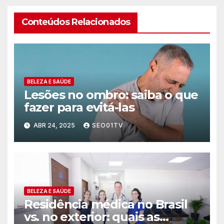
Conteúdos Relacionados
BELEZA E SAÚDE
Lesões no ombro: saiba o que
fazer para evitá-las
ABR 24, 2025
SEO01TV
BELEZA E SAÚDE
Residência médica no Brasil
vs. no exterior: quais as