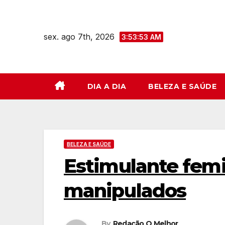
Skip
to
sex. ago 7th, 2026
content
3:53:54 AM
DIA A DIA
BELEZA E SAÚDE
BELEZA E SAÚDE
Estimulante femi
manipulados
By
Redação O Melhor