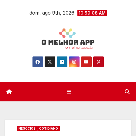
Skip
dom. ago 9th, 2026
to
10:59:09 AM
content
NEGÓCIOS
COTIDIANO