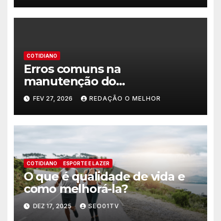
COTIDIANO
Erros comuns na
manutenção do
encanamento residencial
FEV 27, 2026
REDAÇÃO O MELHOR
COTIDIANO
ESPORTE E LAZER
O que é qualidade de vida e
como melhorá-la?
DEZ 17, 2025
SEO01TV