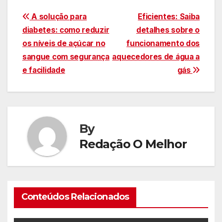
Navegação
A solução para
Eficientes: Saiba
diabetes: como reduzir
detalhes sobre o
de
os níveis de açúcar no
funcionamento dos
Post
sangue com segurança
aquecedores de água a
e facilidade
gás
By
Redação O Melhor
Conteúdos Relacionados