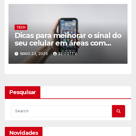
TECH
Dicas para melhorar o sinal do
seu celular em áreas com
baixa cobertura
MAIO 23, 2025
SEO01TV
Pesquisar
Novidades