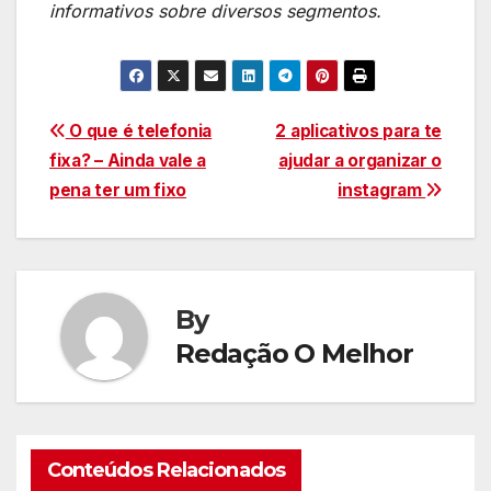
informativos sobre diversos segmentos.
Navegação
O que é telefonia
2 aplicativos para te
fixa? – Ainda vale a
ajudar a organizar o
de
pena ter um fixo
instagram
Post
By
Redação O Melhor
Conteúdos Relacionados