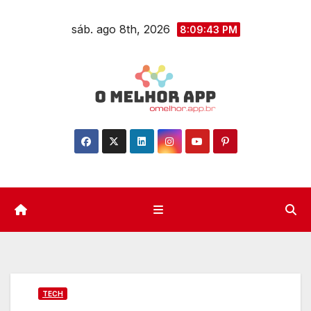
Skip
sáb. ago 8th, 2026
to
8:09:44 PM
content
TECH