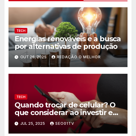
TECH
Energias renováveis e a busca
por alternativas de produção
OUT 26, 2025
REDAÇÃO O MELHOR
TECH
Quando trocar de celular? O
que considerar ao investir em
um novo smartphone
JUL 25, 2025
SEO01TV