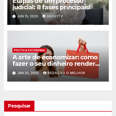
Etapas de um processo
judicial: 8 fases principais!
JUN 15, 2025
SEO01TV
POLÍTICA E ECONOMIA
A arte de economizar: como
fazer o seu dinheiro render
nas compras?
JAN 20, 2025
REDAÇÃO O MELHOR
Pesquisar