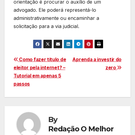
orientação é procurar o auxílio de um
advogado. Ele poderá representá-lo
administrativamente ou encaminhar a
solicitação para a via judicial.
Navegação
Como fazer título de
Aprenda a investir do
eleitor pela internet? –
zero
de
Tutorial em apenas 5
Post
passos
By
Redação O Melhor