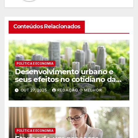
Conteúdos Relacionados
POLÍTICA E ECONOMIA
Desenvolvimento urbano e
seus efeitos no cotidiano da
população
OUT 27, 2025
REDAÇÃO O MELHOR
POLÍTICA E ECONOMIA