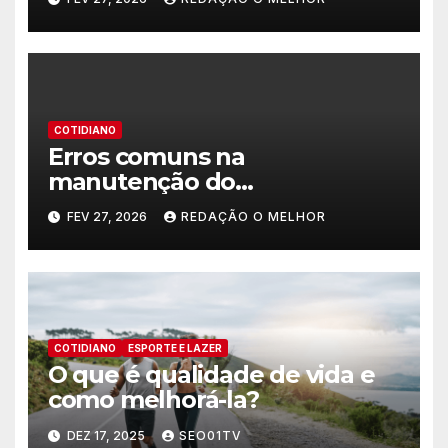
COTIDIANO
Erros comuns na
manutenção do
encanamento residencial
FEV 27, 2026
REDAÇÃO O MELHOR
COTIDIANO
ESPORTE E LAZER
O que é qualidade de vida e
como melhorá-la?
DEZ 17, 2025
SEO01TV