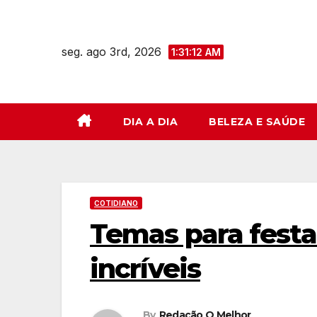
Skip
to
seg. ago 3rd, 2026
content
1:31:14 AM
DIA A DIA
BELEZA E SAÚDE
COTIDIANO
Temas para festa 
incríveis
By
Redação O Melhor