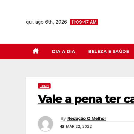
Skip
to
qui. ago 6th, 2026
content
11:09:48 AM
DIA A DIA
BELEZA E SAÚDE
TECH
Vale a pena ter c
By
Redação O Melhor
MAR 22, 2022