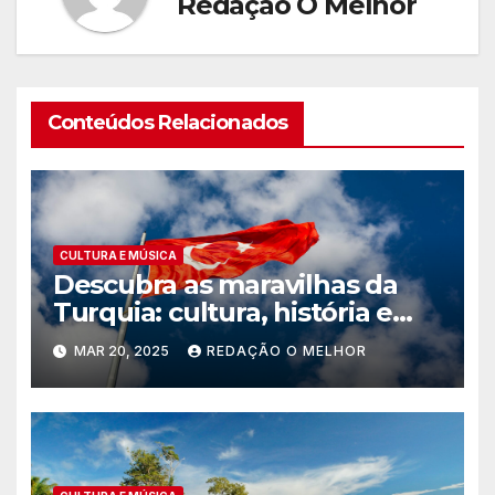
Redação O Melhor
Conteúdos Relacionados
CULTURA E MÚSICA
Descubra as maravilhas da
Turquia: cultura, história e
paisagens inesquecíveis
MAR 20, 2025
REDAÇÃO O MELHOR