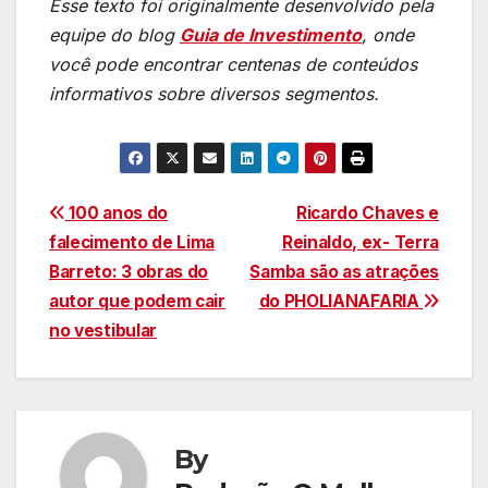
Esse texto foi originalmente desenvolvido pela
equipe do blog
Guia de Investimento
, onde
você pode encontrar centenas de conteúdos
informativos sobre diversos segmentos.
Navegação
100 anos do
Ricardo Chaves e
falecimento de Lima
Reinaldo, ex- Terra
de
Barreto: 3 obras do
Samba são as atrações
Post
autor que podem cair
do PHOLIANAFARIA
no vestibular
By