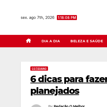
Skip
to
sex. ago 7th, 2026
content
1:18:09 PM
DIA A DIA
BELEZA E SAÚDE
COTIDIANO
6 dicas para faz
planejados
By
Redação O Melhor