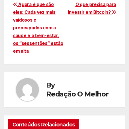
Navegação
Agora é que são
O que precisa para
eles: Cada vez mais
investir em Bitcoin?
de
vaidosos e
Post
preocupados com a
saúde e o bem-estar,
os “sessentões” estão
em alta
By
Redação O Melhor
Conteúdos Relacionados