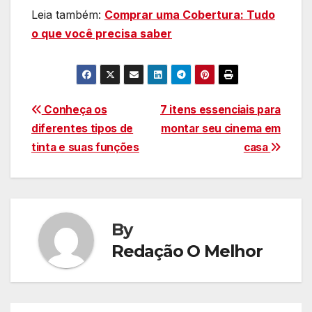
Leia também:
Comprar uma Cobertura: Tudo
o que você precisa saber
Navegação
Conheça os
7 itens essenciais para
diferentes tipos de
montar seu cinema em
de
tinta e suas funções
casa
Post
By
Redação O Melhor