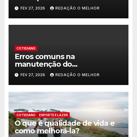
FEV 27, 2026
REDAÇÃO O MELHOR
COTIDIANO
Erros comuns na
manutenção do
encanamento residencial
FEV 27, 2026
REDAÇÃO O MELHOR
COTIDIANO
ESPORTE E LAZER
O que é qualidade de vida e
como melhorá-la?