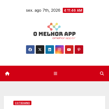
Skip
sex. ago 7th, 2026
to
4:11:47 AM
content
COTIDIANO