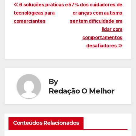
Navegação
6 soluções práticas e
57% dos cuidadores de
tecnológicas para
crianças com autismo
de
comerciantes
sentem dificuldade em
Post
lidar com
comportamentos
desafiadores
By
Redação O Melhor
Conteúdos Relacionados