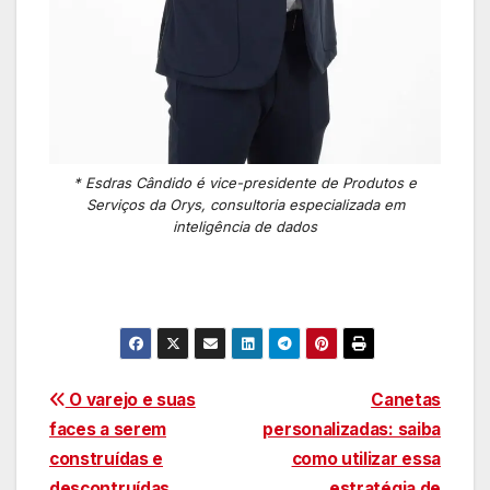
* Esdras Cândido é vice-presidente de Produtos e
Serviços da Orys, consultoria especializada em
inteligência de dados
Navegação
O varejo e suas
Canetas
faces a serem
personalizadas: saiba
de
construídas e
como utilizar essa
descontruídas
estratégia de