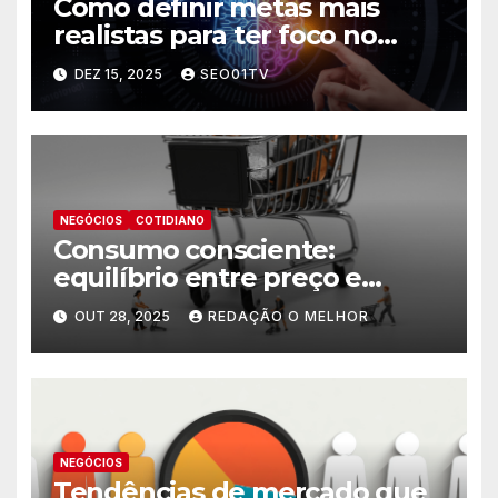
Como definir metas mais
realistas para ter foco no
futuro
DEZ 15, 2025
SEO01TV
NEGÓCIOS
COTIDIANO
Consumo consciente:
equilíbrio entre preço e
necessidade
OUT 28, 2025
REDAÇÃO O MELHOR
NEGÓCIOS
Tendências de mercado que