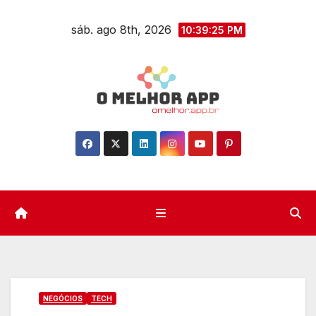
Skip
sáb. ago 8th, 2026
to
10:39:26 PM
content
NEGÓCIOS
TECH